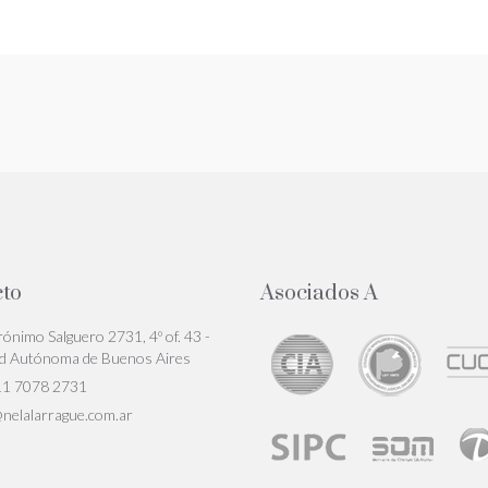
to
Asociados A
rónimo Salguero 2731, 4º of. 43 -
d Autónoma de Buenos Aires
11 7078 2731
nelalarrague.com.ar