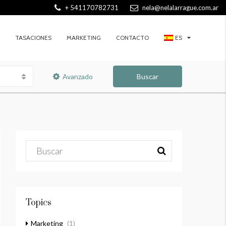
+ 541170782731
nela@nelalarrague.com.ar
TASACIONES
MARKETING
CONTACTO
ES
Avanzado
Buscar
Topics
Marketing
(1)