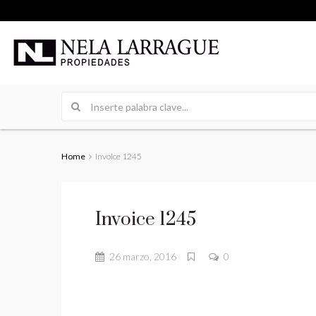
Home
Invoice 1245
Invoice 1245
26 marzo, 2016
0